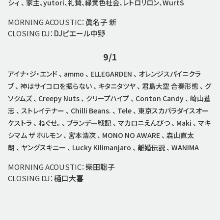
シィ 、 家主、yutori、礼賛、緑黄色社会、レトロリロン、WurtS
MORNING ACOUSTIC：
眞名子 新
CLOSING DJ：
DJピエール中野
9/1
アイナ・ジ・エンド 、 ammo 、 ELLEGARDEN 、 オレンジスパイニクラ
ブ 、 神はサイコロを振らない 、 キタニタツヤ 、 君島大空 合奏形態 、 グ
ソクムズ 、 Creepy Nuts 、 クリープハイプ 、 Conton Candy 、 崎山蒼
志 、 ストレイテナー 、 Chilli Beans. 、 Tele 、 東京スカパラダイスオー
ケストラ 、 ねぐせ。 、 ブランデー戦記 、 マカロニえんぴつ 、 Maki 、 マキ
シマム ザ ホルモン 、 宮本浩次 、 MONO NO AWARE 、 森山直太
朗 、 ヤングスキニー 、 Lucky Kilimanjaro 、 離婚伝説 、 WANIMA
MORNING ACOUSTIC：
柴田聡子
CLOSING DJ：
樋口大喜