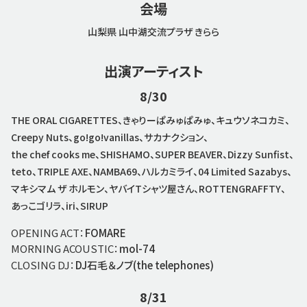
会場
山梨県 山中湖交流プラザ きらら
出演アーティスト
8/30
THE ORAL CIGARETTES、きゃりーぱみゅぱみゅ、キュウソネコカミ、
Creepy Nuts、go!go!vanillas、サカナクション、
the chef cooks me、SHISHAMO、SUPER BEAVER、Dizzy Sunfist、
teto、TRIPLE AXE、NAMBA69、ハルカミライ、04 Limited Sazabys、
マキシマム ザ ホルモン、ヤバイTシャツ屋さん、ROTTENGRAFFTY、
あっこゴリラ、iri、SIRUP
OPENING ACT：
FOMARE
MORNING ACOUSTIC：
mol-74
CLOSING DJ：
DJ石毛＆ノブ(the telephones)
8/31