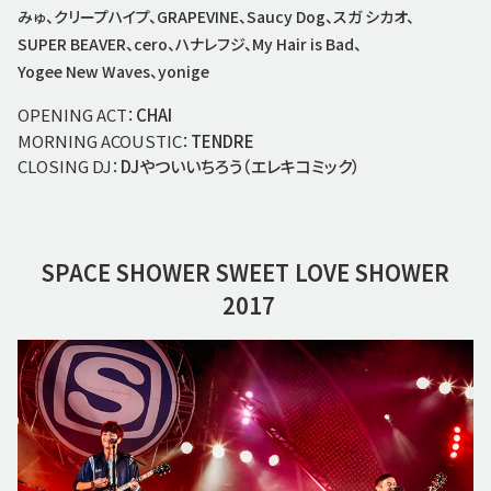
みゅ、クリープハイプ、GRAPEVINE、Saucy Dog、スガ シカオ、
SUPER BEAVER、cero、ハナレフジ、My Hair is Bad、
Yogee New Waves、yonige
OPENING ACT：
CHAI
MORNING ACOUSTIC：
TENDRE
CLOSING DJ：
DJやついいちろう（エレキコミック）
SPACE SHOWER
SWEET LOVE SHOWER
2017