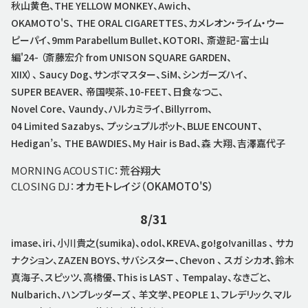
秋山黄色、THE YELLOW MONKEY、Awich、
OKAMOTO'S、 THE ORAL CIGARETTES、カメレオン・ライム・ウー
ピーパイ、9mm Parabellum Bullet、KOTORI、 斎遊記-富士山
編'24- （斎藤宏介 from UNISON SQUARE GARDEN、
XIIX）、 Saucy Dog、サンボマスター、SiM、シンガーズハイ、
SUPER BEAVER、 帝国喫茶、10-FEET、日食なつこ、
Novel Core、 Vaundy、ハルカミライ、Billyrrom、
04 Limited Sazabys、 プッシュプルポット、BLUE ENCOUNT、
Hedigan’s、 THE BAWDIES、My Hair is Bad、森 大翔、吉澤嘉代子
MORNING ACOUSTIC：
荒谷翔大
CLOSING DJ：
オカモトレイジ（OKAMOTO'S）
8/31
imase、iri、小川貴之(sumika)、odol、KREVA、go!go!vanillas 、 サカ
ナクション、ZAZEN BOYS、サバシスター、Chevon 、 スガ シカオ、鈴木
真海子、スピッツ、高橋優、This is LAST 、 Tempalay、なきごと、
Nulbarich、ハンブレッダーズ 、 羊文学、PEOPLE 1、フレデリック、マル