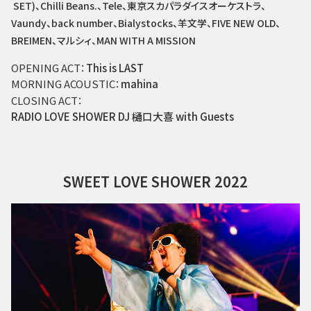
SET)、Chilli Beans.、Tele、東京スカパラダイスオーケストラ、
Vaundy、back number、Bialystocks、羊文学、FIVE NEW OLD、
BREIMEN、マルシィ、MAN WITH A MISSION
OPENING ACT：
This is LAST
MORNING ACOUSTIC：
mahina
CLOSING ACT：
RADIO LOVE SHOWER DJ 樋口大喜 with Guests
SWEET LOVE SHOWER 2022