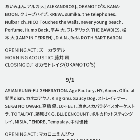
あいみょん、アルカラ、[ALEXANDROS]、OKAMOTO'S、KANA-
BOON、クリープハイプ、KREVA、sumika、the telephones、
Nulbarich、NICO Touches the Walls、never young beach、
Perfume、Hump Back、平井 大、フレデリック、THE BAWDIES、松
本 大（LAMP IN TERREN）、D.A.N.、ReN、ROTH BART BARON
OPENING ACT：
ズーカラデル
MORNING ACOUSTIC：
藤井 風
CLOSING DJ：
オカモトレイジ(OKAMOTO'S)
9/1
ASIAN KUNG-FU GENERATION、Age Factory、HY、Aimer、Official
髭男dism、カネコアヤノ、King Gnu、Saucy Dog、ストレイテナー、
SEKAI NO OWARI、高橋 優、10-FEET、東京スカパラダイスオーケスト
ラ、TOTALFAT、藤原さくら、BLUE ENCOUNT、ポルカドットスティング
レイ、MISIA、TENDRE、Tempalay、中村佳穂
OPENING ACT：
マカロニえんぴつ