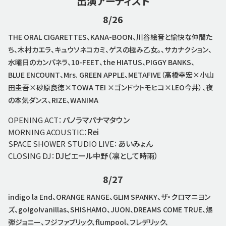
出演アーティスト
8/26
THE ORAL CIGARETTES、KANA-BOON、川谷絵音と愉快な仲間た
ち、木村カエラ、キュウソネコカミ、ゲスの極み乙女。、サカナクション、
水曜日のカンパネラ、10-FEET、the HIATUS、PIGGY BANKS、
BLUE ENCOUNT、Mrs. GREEN APPLE、METAFIVE（高橋幸宏×小山
田圭吾×砂原良徳×TOWA TEI ×ゴンドウトモヒコ×LEO今井）、夜
の本気ダンス、RIZE、WANIMA
OPENING ACT：
パノラマパナマタウン
MORNING ACOUSTIC：
Rei
SPACE SHOWER STUDIO LIVE：
あいみょん
CLOSING DJ：
DJピエール中野（凛として時雨）
8/27
indigo la End、ORANGE RANGE、GLIM SPANKY、ザ・クロマニヨン
ズ、go!go!vanillas、SHISHAMO、JUON、DREAMS COME TRUE、爆
弾ジョニー、フジファブリック、flumpool、フレデリック、