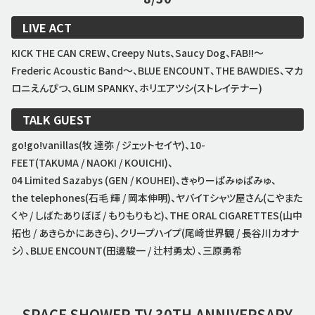
LIVE ACT
KICK THE CAN CREW、Creepy Nuts、Saucy Dog、FAB!!〜
Frederic Acoustic Band〜、BLUE ENCOUNT、THE BAWDIES、マカ
ロニえんぴつ、GLIM SPANKY、ホリエアツシ(ストレイテナー)
TALK GUEST
go!go!vanillas(牧 達弥 / ジェットセイヤ)、10-
FEET(TAKUMA / NAOKI / KOUICHI)、
04 Limited Sazabys (GEN / KOUHEI)、きゃりーぱみゅぱみゅ、
the telephones(石毛 輝 / 岡本伸明)、ヤバイTシャツ屋さん(こやまた
くや / しばたありぼぼ / もりもりもと)、THE ORAL CIGARETTES(山中
拓也 / あきらかにあきら)、クリープハイプ(尾崎世界観 / 長谷川カオナ
シ）、BLUE ENCOUNT(田邊駿一 / 辻村勇太）、三原勇希
SPACE SHOWER TV
30TH ANNIVERSARY