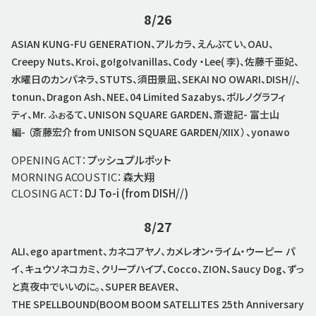
8/26
ASIAN KUNG-FU GENERATION、アルカラ、えんぷてい、OAU、
Creepy Nuts、Kroi、go!go!vanillas、Cody ・Lee( 李)、佐藤千亜妃、
水曜日のカンパネラ、STUTS、須田景凪、SEKAI NO OWARI、DISH//、
tonun、Dragon Ash、NEE、04 Limited Sazabys、ポルノグラフィ
ティ、Mr. ふぉるて、UNISON SQUARE GARDEN、斎遊記- 富士山
編- （斎藤宏介 from UNISON SQUARE GARDEN/XIIX ）、yonawo
OPENING ACT：
プッシュプルポット
MORNING ACOUSTIC：
森大翔
CLOSING ACT：
DJ To-i (from DISH//)
8/27
ALI、ego apartment、カネコアヤノ、カメレオン・ライム・ウーピー パ
イ、キュウソネコカミ、クリープハイプ、Cocco、ZION、Saucy Dog、ずっ
と真夜中でいいのに。、SUPER BEAVER、
THE SPELLBOUND(BOOM BOOM SATELLITES 25th Anniversary